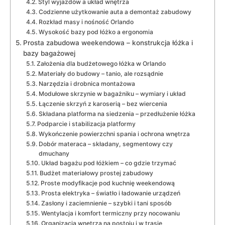
Styl wyjazdów a układ wnętrza
Codzienne użytkowanie auta a demontaż zabudowy
Rozkład masy i nośność Orlando
Wysokość bazy pod łóżko a ergonomia
Prosta zabudowa weekendowa – konstrukcja łóżka i
bazy bagażowej
Założenia dla budżetowego łóżka w Orlando
Materiały do budowy – tanio, ale rozsądnie
Narzędzia i drobnica montażowa
Modułowe skrzynie w bagażniku – wymiary i układ
Łączenie skrzyń z karoserią – bez wiercenia
Składana platforma na siedzenia – przedłużenie łóżka
Podparcie i stabilizacja platformy
Wykończenie powierzchni spania i ochrona wnętrza
Dobór materaca – składany, segmentowy czy
dmuchany
Układ bagażu pod łóżkiem – co gdzie trzymać
Budżet materiałowy prostej zabudowy
Proste modyfikacje pod kuchnię weekendową
Prosta elektryka – światło i ładowanie urządzeń
Zasłony i zaciemnienie – szybki i tani sposób
Wentylacja i komfort termiczny przy nocowaniu
Organizacja wnętrza na postoju i w trasie