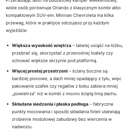
Przerabiając auto na budżetowy kamper weekendowy,
wiele osób porównuje Orlando z klasycznym kombi albo
kompaktowym SUV-em. Minivan Chevroleta ma kilka
przewag, które w praktyce odczujesz przy każdym
wyjeździe:
Większa wysokość wnętrza
– łatwiej usiąść na łóżku,
przebrać się, skorzystać z przenośnej toalety czy
schować większe skrzynie pod platformą.
Więcej prostej przestrzeni
– ściany boczne są
bardziej pionowe, a dach mniej opadający z tyłu, więc
pakowanie szafek czy regałów z boku zabiera mniej
„powietrza” niż w kombi z mocno ściętą linią dachu.
Składane siedzenia i płaska podłoga
– fabryczne
punkty mocowania i sposób składania foteli ułatwiają
zrobienie modułowej zabudowy bez wiercenia w
nadwoziu.