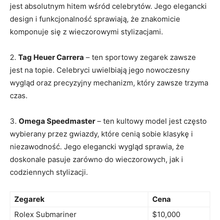
jest absolutnym‌ hitem wśród‍ celebrytów. Jego elegancki
design i funkcjonalność sprawiają,‍ że znakomicie ​
komponuje się z ⁢wieczorowymi ​stylizacjami.
2.
Tag Heuer Carrera
– ‍ten sportowy ⁤zegarek⁣ zawsze
jest na ​topie. ‌Celebryci uwielbiają jego nowoczesny
wygląd oraz precyzyjny ⁤mechanizm, który⁢ zawsze trzyma
czas.
3.
Omega ⁢Speedmaster
– ⁣ten kultowy ‍model⁢ jest⁣ często
wybierany‌ przez gwiazdy, które cenią sobie klasykę‌ i
niezawodność. Jego‍ elegancki wygląd ⁣sprawia,​ że
doskonale pasuje ‍zarówno do wieczorowych, jak i‌
codziennych⁢ stylizacji.
Zegarek
Cena
Rolex Submariner
$10,000