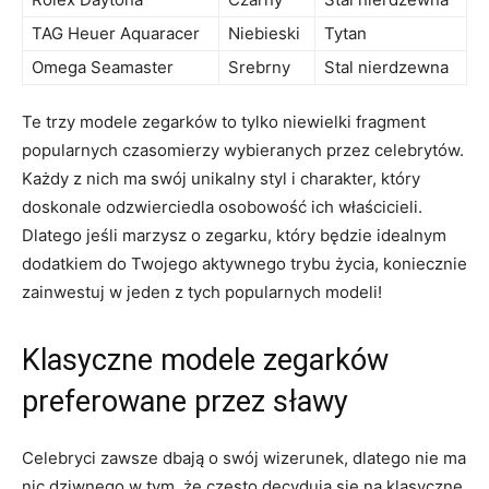
TAG Heuer Aquaracer
Niebieski
Tytan
Omega Seamaster
Srebrny
Stal⁤ nierdzewna
Te ‍trzy modele‌ zegarków to​ tylko‍ niewielki fragment‍
popularnych czasomierzy wybieranych przez ​celebrytów.
Każdy z nich ma ⁢swój unikalny styl i‍ charakter,⁣ który
doskonale odzwierciedla osobowość⁣ ich właścicieli.
Dlatego jeśli marzysz o zegarku, który będzie idealnym
dodatkiem ‍do Twojego aktywnego trybu życia,⁣ koniecznie
zainwestuj w jeden​ z⁤ tych popularnych ‍modeli!
Klasyczne‌ modele⁢ zegarków
‍preferowane przez sławy
Celebryci zawsze dbają o swój wizerunek, ⁢dlatego nie ⁢ma
nic dziwnego w tym, że często decydują się na ‍klasyczne