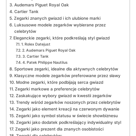
Audemars ‍Piguet ⁤Royal Oak
Cartier Tank
Zegarki znanych gwiazd i ich ulubione marki
Luksusowe modele zegarków wybierane przez
celebrytów
Eleganckie zegarki, które podkreślają‌ styl gwiazd
1. Rolex Datejust
2. Audemars Piguet Royal Oak
3. Cartier Tank
4. Patek Philippe Nautilus
Sportowe zegarki, idealne dla⁣ aktywnych ‍celebrytów
Klasyczne‌ modele⁢ zegarków ‍preferowane przez sławy
Modne ‌zegarki, które ‍podbijają ⁣serca gwiazd
Zegarki⁤ markowe a ‍preferencje ‍celebrytów
Zaskakujące wybory‍ gwiazd ​w kwestii zegarków
Trendy wśród zegarków noszonych przez celebrytów
Zegarki jako element kreacji na czerwonym ⁣dywanie
Zegarki jako symbol statusu w ⁤świecie showbiznesu
Zegarki jako dodatek podkreślający indywidualny ⁤styl
Zegarki ‍jako⁤ prezent ⁢dla znanych osobistości
Zegarki dla celebrytów: