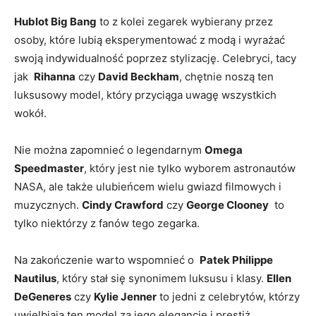
Hublot ⁣Big Bang
to z kolei zegarek ​wybierany przez
osoby,⁣ które lubią eksperymentować z modą i wyrażać
swoją ​indywidualność poprzez stylizację. Celebryci, tacy
jak ⁢
Rihanna
czy
David Beckham
, chętnie noszą ten
luksusowy model, ‍który przyciąga ‍uwagę wszystkich
wokół.
Nie można zapomnieć o legendarnym
Omega
Speedmaster
, który jest nie ‌tylko wyborem‍ astronautów​
NASA,⁤ ale​ także ulubieńcem wielu gwiazd filmowych i
muzycznych.
Cindy Crawford
czy
George Clooney
‌ to
tylko niektórzy z fanów tego zegarka.
Na zakończenie⁢ warto wspomnieć o ​
Patek ​Philippe
Nautilus
, który ⁣stał się synonimem luksusu ⁣i ⁣klasy.
Ellen
⁤DeGeneres
czy
Kylie Jenner
to jedni z ⁤celebrytów, którzy
uwielbiają‌ ten model za jego‍ elegancję i prestiż.