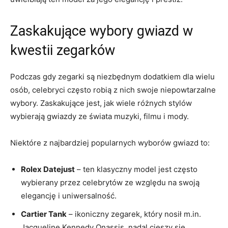
Zaskakujące wybory‍ gwiazd ​w
kwestii zegarków
Podczas gdy ⁣zegarki​ są ‌niezbędnym dodatkiem dla wielu
osób, celebryci‍ często ⁤robią z ⁣nich swoje niepowtarzalne
wybory. Zaskakujące ‌jest, jak⁢ wiele różnych ‍stylów
wybierają ⁣gwiazdy​ ze świata muzyki,‌ filmu i mody.
Niektóre z najbardziej ‍popularnych wyborów​ gwiazd to:
Rolex⁣ Datejust
– ten klasyczny model jest często
wybierany​ przez​ celebrytów⁣ ze względu​ na ​swoją
elegancję i uniwersalność.
Cartier Tank
– ikoniczny zegarek, który‌ nosił m.in.
Jacqueline⁢ Kennedy ⁤Onassis, nadal cieszy się