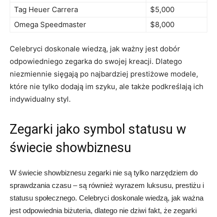
Tag Heuer Carrera
$5,000
Omega Speedmaster
$8,000
Celebryci doskonale wiedzą, jak ważny jest dobór
odpowiedniego zegarka do swojej kreacji. Dlatego
niezmiennie sięgają po najbardziej ⁤prestiżowe modele,
które nie tylko⁢ dodają im szyku, ale‍ także ⁢podkreślają ich
⁣indywidualny styl.
Zegarki jako symbol statusu w
⁤świecie showbiznesu
W ⁣świecie showbiznesu zegarki‍ nie⁤ są⁢ tylko‍ narzędziem do
sprawdzania czasu – są ⁤również ⁤wyrazem luksusu, prestiżu i
statusu​ społecznego. Celebryci doskonale ⁢wiedzą, jak ważna‍
jest odpowiednia biżuteria, dlatego nie​ dziwi fakt, że ‍zegarki