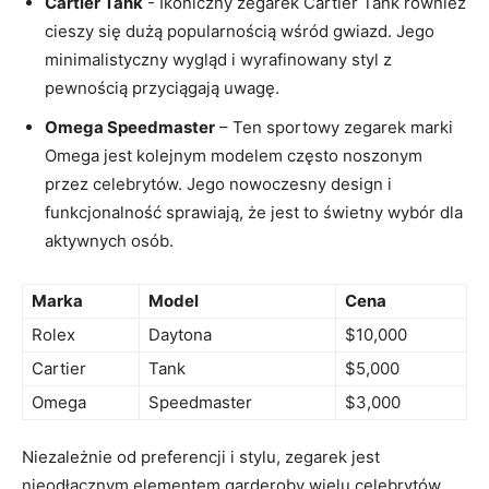
Cartier⁤ Tank
-‍ Ikoniczny zegarek Cartier‍ Tank również
cieszy się dużą popularnością⁣ wśród ⁣gwiazd. Jego
minimalistyczny wygląd i wyrafinowany styl z
pewnością przyciągają uwagę.
Omega Speedmaster
– Ten​ sportowy zegarek marki
Omega jest kolejnym⁢ modelem często noszonym
przez celebrytów. Jego ​nowoczesny ⁢design i ​
funkcjonalność‌ sprawiają, że jest to⁣ świetny wybór dla⁢
aktywnych ⁢osób.
Marka
Model
Cena
Rolex
Daytona
$10,000
Cartier
Tank
$5,000
Omega
Speedmaster
$3,000
Niezależnie od preferencji i stylu, ⁣zegarek ​jest
nieodłącznym elementem‍ garderoby ⁢wielu celebrytów.