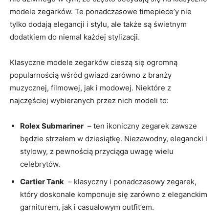
modele zegarków. Te⁣ ponadczasowe timepiece’y nie
⁢tylko dodają elegancji i stylu, ale także ‌są świetnym​
dodatkiem ⁢do niemal każdej stylizacji.
Klasyczne⁢ modele ⁣zegarków cieszą się ogromną
popularnością wśród gwiazd zarówno ⁣z branży
muzycznej, filmowej, ‌jak ‍i modowej. Niektóre‌ z
najczęściej wybieranych przez nich ​modeli to:
Rolex Submariner
​ – ten ikoniczny ⁣zegarek zawsze
będzie strzałem ⁢w ‍dziesiątkę. Niezawodny, elegancki i⁣
stylowy, z pewnością przyciąga ⁢uwagę wielu
celebrytów.
Cartier Tank
⁣ – klasyczny i ponadczasowy ⁤zegarek,⁣
który doskonale komponuje​ się zarówno z eleganckim
garniturem,‌ jak i casualowym outfit’em.