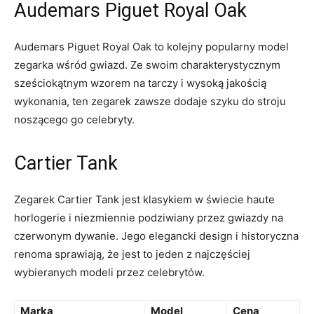
Audemars ‍Piguet ⁤Royal Oak
Audemars Piguet Royal⁢ Oak to kolejny popularny ‌model
zegarka wśród gwiazd. Ze swoim charakterystycznym⁢
sześciokątnym wzorem na tarczy i wysoką​ jakością
‍wykonania, ten zegarek‌ zawsze​ dodaje szyku do stroju
noszącego go⁤ celebryty.
Cartier Tank
Zegarek⁢ Cartier Tank⁣ jest​ klasykiem w ⁤świecie haute⁣
horlogerie ⁣i niezmiennie podziwiany ⁤przez gwiazdy​ na
czerwonym dywanie. Jego elegancki design ⁤i historyczna
renoma​ sprawiają, że ​jest to jeden z najczęściej
wybieranych ⁤modeli przez celebrytów.
Marka
Model
Cena