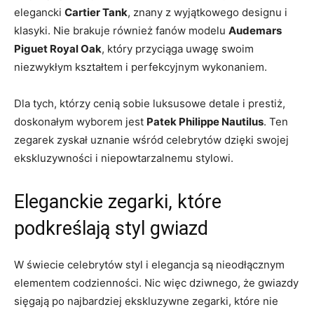
elegancki
Cartier Tank
,⁢ znany z⁤ wyjątkowego designu i
klasyki. Nie ⁢brakuje⁤ również fanów modelu
Audemars
‌Piguet Royal Oak
, który‍ przyciąga uwagę swoim
niezwykłym kształtem i perfekcyjnym ⁢wykonaniem.
Dla tych, którzy cenią sobie⁤ luksusowe‍ detale i prestiż,
doskonałym wyborem jest
Patek Philippe Nautilus
. ‍Ten
zegarek zyskał ‌uznanie wśród celebrytów⁤ dzięki swojej
ekskluzywności i⁤ niepowtarzalnemu stylowi.
Eleganckie zegarki, które
podkreślają‌ styl gwiazd
W świecie⁢ celebrytów styl ⁣i elegancja są nieodłącznym
elementem codzienności. Nic więc dziwnego, że gwiazdy
sięgają po najbardziej ekskluzywne zegarki, które nie