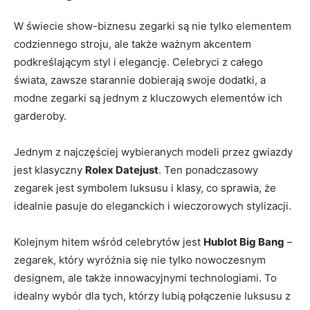
W świecie⁤ show-biznesu zegarki ⁤są nie tylko elementem
codziennego stroju, ale także ‌ważnym akcentem
podkreślającym ​styl i elegancję. Celebryci z całego
świata, ⁢zawsze ⁤starannie dobierają swoje dodatki, a
modne⁤ zegarki są jednym⁢ z kluczowych elementów ich
garderoby.
Jednym z ‍najczęściej wybieranych modeli przez gwiazdy
jest klasyczny
Rolex​ Datejust
. Ten ponadczasowy
zegarek jest symbolem luksusu ⁣i ⁢klasy, co sprawia, ⁢że
idealnie pasuje do eleganckich i⁣ wieczorowych‌ stylizacji.
Kolejnym ⁤hitem ⁢wśród ‌celebrytów jest
Hublot Big Bang
–
zegarek,‍ który wyróżnia się ⁤nie tylko nowoczesnym
designem, ale także innowacyjnymi technologiami. ⁢To
idealny wybór dla tych, którzy lubią połączenie luksusu z