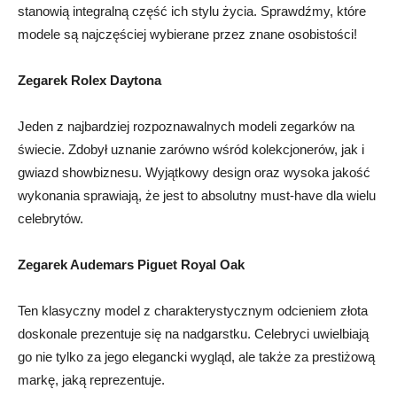
stanowią⁣ integralną część ich stylu⁢ życia. Sprawdźmy, ⁢które
modele są najczęściej wybierane przez znane⁢ osobistości!
Zegarek Rolex Daytona
Jeden z ​najbardziej ⁢rozpoznawalnych modeli‍ zegarków na
‌świecie. Zdobył ⁣uznanie ‍zarówno wśród⁣ kolekcjonerów, jak ‌i​
gwiazd showbiznesu. Wyjątkowy design oraz wysoka jakość
wykonania ⁣sprawiają, ⁢że jest to ⁤absolutny ‌must-have ​dla wielu
celebrytów.
Zegarek Audemars⁣ Piguet ⁢Royal Oak
Ten‌ klasyczny model ⁣z charakterystycznym ⁤odcieniem złota
doskonale prezentuje się na nadgarstku.⁤ Celebryci uwielbiają
go⁢ nie​ tylko za jego ​elegancki wygląd, ⁢ale⁢ także za prestiżową
markę, jaką reprezentuje.