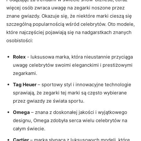
więcej osób zwraca ‍uwagę na zegarki noszone ⁣przez
znane gwiazdy. Okazuje się,⁣ że niektóre marki cieszą się
szczególną popularnością wśród celebrytów. Oto modele,
które‌ najczęściej pojawiają⁤ się na nadgarstkach znanych
osobistości:
Rolex
‍- luksusowa marka, która nieustannie przyciąga
‍uwagę​ celebrytów swoimi eleganckimi i ‍prestiżowymi
zegarkami.
Tag ​Heuer
– sportowy styl i ⁢innowacyjne technologie
sprawiają, że zegarki ⁣tej marki ‌są często wybierane
przez ‍gwiazdy ze świata sportu.
Omega
– ‌znana ⁣z ‌doskonałej jakości i wyjątkowego
designu, Omega zdobyła ⁤serca wielu celebrytów na
całym świecie.
Cartier
– marka ⁣słynąca z luksusowych modeli, które‌