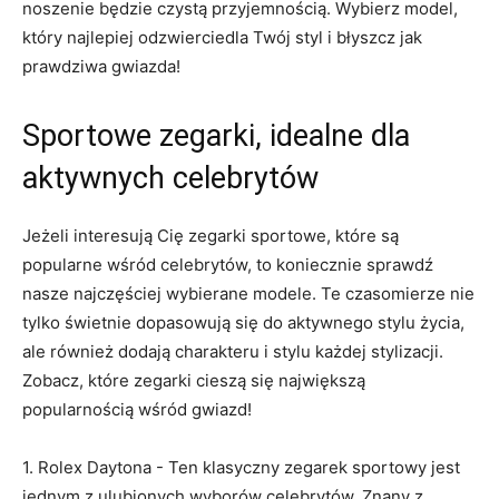
noszenie będzie ⁤czystą przyjemnością. Wybierz model,
który⁣ najlepiej odzwierciedla Twój styl i błyszcz ⁢jak ​
prawdziwa ‌gwiazda!
Sportowe zegarki, idealne dla⁣
aktywnych ‍celebrytów
Jeżeli ⁢interesują ⁣Cię ⁢zegarki ⁢sportowe, które‌ są
⁤popularne wśród celebrytów, to koniecznie⁣ sprawdź
⁤nasze ​najczęściej wybierane‍ modele. Te czasomierze ⁤nie
tylko świetnie dopasowują się do⁢ aktywnego stylu życia,
ale również dodają charakteru i stylu każdej stylizacji.
Zobacz,⁣ które zegarki cieszą się największą
popularnością wśród gwiazd!
1. Rolex ‍Daytona -‌ Ten klasyczny ⁣zegarek sportowy jest
‌jednym ​z ulubionych wyborów celebrytów.​ Znany ‌z