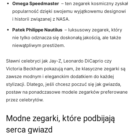
Omega ‌Speedmaster
⁢ – ⁤ten zegarek kosmiczny zyskał
popularność dzięki swojemu wyjątkowemu designowi⁤
i historii związanej z NASA.
Patek Philippe Nautilus
‍ – luksusowy zegarek, który
nie ⁢tylko odznacza ⁤się doskonałą ⁢jakością, ale także
niewątpliwym⁤ prestiżem.
Sławni⁢ celebryci jak Jay-Z, Leonardo DiCaprio czy
Victoria Beckham pokazują ​nam, że ⁢klasyczne zegarki są
zawsze⁢ modnym i eleganckim dodatkiem do każdej‌
stylizacji. Dlatego, ​jeśli ​chcesz ⁤poczuć‌ się jak gwiazda,
postaw na ⁢ponadczasowe modele zegarków preferowane
przez celebrytów.
Modne ‌zegarki, które ‍podbijają
⁣serca gwiazd