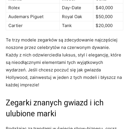
Rolex
Day-Date
$40,000
Audemars Piguet
Royal Oak
$50,000
Cartier
Tank
$20,000
Te trzy modele zegarków są zdecydowanie najczęściej
noszone⁣ przez ​celebrytów na czerwonym dywanie.
Każdy⁤ z nich odzwierciedla luksus,​ styl⁤ i elegancję, ⁤które
‌są nieodłącznymi elementami tych wyjątkowych‌
wydarzeń.⁤ Jeśli chcesz poczuć się​ jak gwiazda
Hollywood, zainwestuj w jeden ⁢z tych modeli i błyszcz na
każdej imprezie!
Zegarki znanych gwiazd i ich
ulubione marki
Podążając ​za trendami‌ w ⁤świecie show-biznesu, coraz