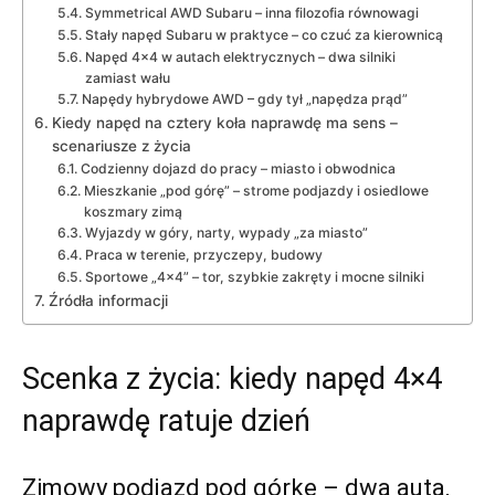
Symmetrical AWD Subaru – inna filozofia równowagi
Stały napęd Subaru w praktyce – co czuć za kierownicą
Napęd 4×4 w autach elektrycznych – dwa silniki
zamiast wału
Napędy hybrydowe AWD – gdy tył „napędza prąd”
Kiedy napęd na cztery koła naprawdę ma sens –
scenariusze z życia
Codzienny dojazd do pracy – miasto i obwodnica
Mieszkanie „pod górę” – strome podjazdy i osiedlowe
koszmary zimą
Wyjazdy w góry, narty, wypady „za miasto”
Praca w terenie, przyczepy, budowy
Sportowe „4×4” – tor, szybkie zakręty i mocne silniki
Źródła informacji
Scenka z życia: kiedy napęd 4×4
naprawdę ratuje dzień
Zimowy podjazd pod górkę – dwa auta,