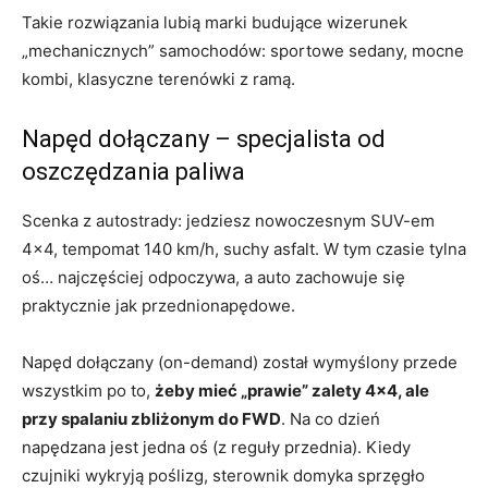
Takie rozwiązania lubią marki budujące wizerunek
„mechanicznych” samochodów: sportowe sedany, mocne
kombi, klasyczne terenówki z ramą.
Napęd dołączany – specjalista od
oszczędzania paliwa
Scenka z autostrady: jedziesz nowoczesnym SUV-em
4×4, tempomat 140 km/h, suchy asfalt. W tym czasie tylna
oś… najczęściej odpoczywa, a auto zachowuje się
praktycznie jak przednionapędowe.
Napęd dołączany (on-demand) został wymyślony przede
wszystkim po to,
żeby mieć „prawie” zalety 4×4, ale
przy spalaniu zbliżonym do FWD
. Na co dzień
napędzana jest jedna oś (z reguły przednia). Kiedy
czujniki wykryją poślizg, sterownik domyka sprzęgło