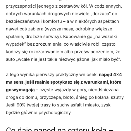
przyczepności jednego z zestawów kół. W codziennych,
dobrych warunkach drogowych niewiele „dorzuca” do
bezpieczeństwa i komfortu – a w niektórych aspektach
nawet coś zabiera (wyższa masa, odrobinę większe
spalanie, droższe serwisy). Kupowanie go „na wszelki
wypadek” bez zrozumienia, co właściwie robi, często
kończy się rozczarowaniem albo przeświadczeniem, że
auto „wcale nie jest takie niezwyciężone, jak miało być”.
Z tego wynika pierwszy praktyczny wniosek:
napęd 4×4
ma sens, jeśli realnie spotykasz się z warunkami, które
go wymagają
– częste wyjazdy w góry, nieodśnieżana
droga do domu, przyczepa, błoto, śnieg po kolana, szutry.
Jeśli 90% twojej trasy to suchy asfalt i miasto, zysk
będzie głównie psychologiczny.
Co daje napęd na cztery koła –