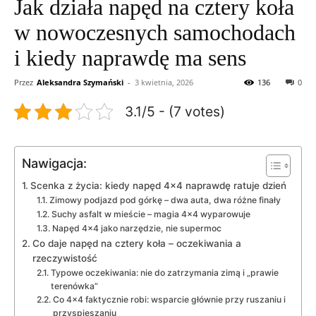
Jak działa napęd na cztery koła
w nowoczesnych samochodach
i kiedy naprawdę ma sens
Przez
Aleksandra Szymański
-
3 kwietnia, 2026
136
0
3.1/5 - (7 votes)
Nawigacja:
Scenka z życia: kiedy napęd 4×4 naprawdę ratuje dzień
Zimowy podjazd pod górkę – dwa auta, dwa różne finały
Suchy asfalt w mieście – magia 4×4 wyparowuje
Napęd 4×4 jako narzędzie, nie supermoc
Co daje napęd na cztery koła – oczekiwania a
rzeczywistość
Typowe oczekiwania: nie do zatrzymania zimą i „prawie
terenówka”
Co 4×4 faktycznie robi: wsparcie głównie przy ruszaniu i
przyspieszaniu