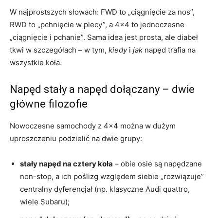
W najprostszych słowach: FWD to „ciągnięcie za nos”,
RWD to „pchnięcie w plecy”, a 4×4 to jednoczesne
„ciągnięcie i pchanie”. Sama idea jest prosta, ale diabeł
tkwi w szczegółach – w tym,
kiedy
i
jak
napęd trafia na
wszystkie koła.
Napęd stały a napęd dołączany – dwie
główne filozofie
Nowoczesne samochody z 4×4 można w dużym
uproszczeniu podzielić na dwie grupy:
stały napęd na cztery koła
– obie osie są napędzane
non-stop, a ich poślizg względem siebie „rozwiązuje”
centralny dyferencjał (np. klasyczne Audi quattro,
wiele Subaru);