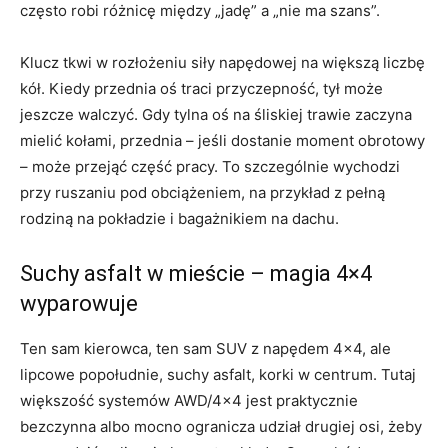
często robi różnicę między „jadę” a „nie ma szans”.
Klucz tkwi w rozłożeniu siły napędowej na większą liczbę
kół. Kiedy przednia oś traci przyczepność, tył może
jeszcze walczyć. Gdy tylna oś na śliskiej trawie zaczyna
mielić kołami, przednia – jeśli dostanie moment obrotowy
– może przejąć część pracy. To szczególnie wychodzi
przy ruszaniu pod obciążeniem, na przykład z pełną
rodziną na pokładzie i bagażnikiem na dachu.
Suchy asfalt w mieście – magia 4×4
wyparowuje
Ten sam kierowca, ten sam SUV z napędem 4×4, ale
lipcowe popołudnie, suchy asfalt, korki w centrum. Tutaj
większość systemów AWD/4×4 jest praktycznie
bezczynna albo mocno ogranicza udział drugiej osi, żeby