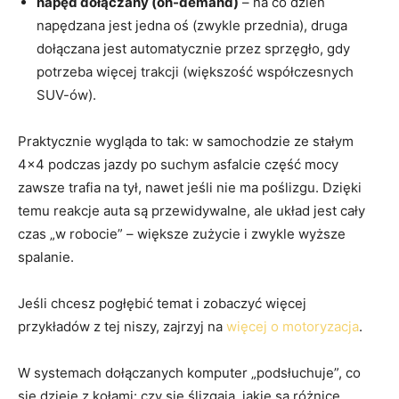
napęd dołączany (on-demand)
– na co dzień
napędzana jest jedna oś (zwykle przednia), druga
dołączana jest automatycznie przez sprzęgło, gdy
potrzeba więcej trakcji (większość współczesnych
SUV-ów).
Praktycznie wygląda to tak: w samochodzie ze stałym
4×4 podczas jazdy po suchym asfalcie część mocy
zawsze trafia na tył, nawet jeśli nie ma poślizgu. Dzięki
temu reakcje auta są przewidywalne, ale układ jest cały
czas „w robocie” – większe zużycie i zwykle wyższe
spalanie.
Jeśli chcesz pogłębić temat i zobaczyć więcej
przykładów z tej niszy, zajrzyj na
więcej o motoryzacja
.
W systemach dołączanych komputer „podsłuchuje”, co
się dzieje z kołami: czy się ślizgają, jakie są różnice