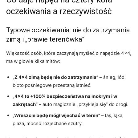
oczekiwania a rzeczywistość
Typowe oczekiwania: nie do zatrzymania
zimą i „prawie terenówka”
Większość osób, które zaczynają myśleć o napędzie 4×4,
ma w głowie kilka mitów:
„Z 4×4 zimą będę nie do zatrzymania”
– śnieg, lód,
błoto pośniegowe przestaną istnieć.
„4×4 to +100% bezpieczeństwa na mokrym i w
zakrętach”
– auto magicznie „przykleja się” do drogi.
„Wreszcie będę mógł wjechać w teren”
– las, łąka,
plaża, mocno rozjechane szutry.