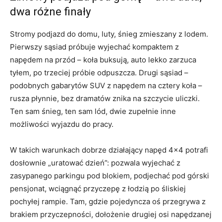
dwa różne finały
Stromy podjazd do domu, luty, śnieg zmieszany z lodem.
Pierwszy sąsiad próbuje wyjechać kompaktem z
napędem na przód – koła buksują, auto lekko zarzuca
tyłem, po trzeciej próbie odpuszcza. Drugi sąsiad –
podobnych gabarytów SUV z napędem na cztery koła –
rusza płynnie, bez dramatów znika na szczycie uliczki.
Ten sam śnieg, ten sam lód, dwie zupełnie inne
możliwości wyjazdu do pracy.
W takich warunkach dobrze działający napęd 4×4 potrafi
dosłownie „uratować dzień”: pozwala wyjechać z
zasypanego parkingu pod blokiem, podjechać pod górski
pensjonat, wciągnąć przyczepę z łodzią po śliskiej
pochyłej rampie. Tam, gdzie pojedyncza oś przegrywa z
brakiem przyczepności, dołożenie drugiej osi napędzanej