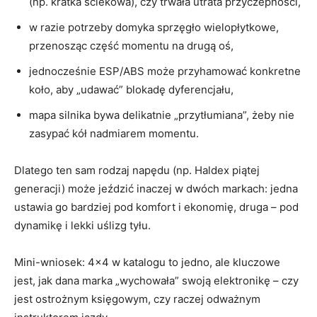
(np. kratka ściekowa), czy trwała utrata przyczepności,
w razie potrzeby domyka sprzęgło wielopłytkowe,
przenosząc część momentu na drugą oś,
jednocześnie ESP/ABS może przyhamować konkretne
koło, aby „udawać” blokadę dyferencjału,
mapa silnika bywa delikatnie „przytłumiana”, żeby nie
zasypać kół nadmiarem momentu.
Dlatego ten sam rodzaj napędu (np. Haldex piątej
generacji) może jeździć inaczej w dwóch markach: jedna
ustawia go bardziej pod komfort i ekonomię, druga – pod
dynamikę i lekki uślizg tyłu.
Mini-wniosek: 4×4 w katalogu to jedno, ale kluczowe
jest, jak dana marka „wychowała” swoją elektronikę – czy
jest ostrożnym księgowym, czy raczej odważnym