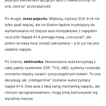
jedynym elementem łączącym auto z nawierzchnią i to
ona „tworzy” przyczepność.
Po drugie,
masa pojazdu
. Większy, cięższy SUV 4×4 nie
tylko spali więcej, ale na śliskim będzie trudniejszy do
wyhamowania niż lżejsze auto kompaktowe z napędem
na przód. Napęd 4×4 pomaga masę „rozruszać”, ale
potem ta masa musi zostać zatrzymana – a to już nie jest
zadanie napędu.
Po trzecie,
elektronika
. Nowoczesne auta korzystają z
całej palety systemów: ESP, TCS, ABS, systemy rozdziału
momentu między osiami i poszczególnymi kołami. To one
decydują, jak „inteligentnie” zostanie wykorzystany
napęd 4×4. Dwa auta z taką samą mechaniką napędu, ale
różnym oprogramowaniem, mogą zimą zachowywać się
wyraźnie inaczej.