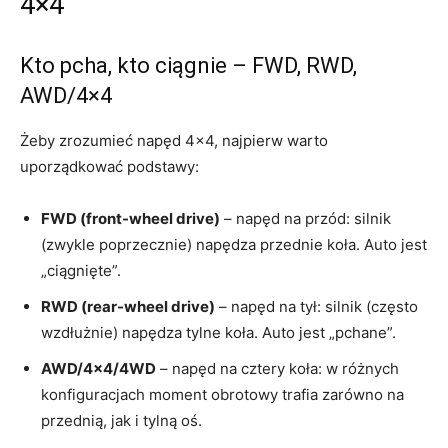
4×4
Kto pcha, kto ciągnie – FWD, RWD,
AWD/4×4
Żeby zrozumieć napęd 4×4, najpierw warto
uporządkować podstawy:
FWD (front-wheel drive)
– napęd na przód: silnik
(zwykle poprzecznie) napędza przednie koła. Auto jest
„ciągnięte”.
RWD (rear-wheel drive)
– napęd na tył: silnik (często
wzdłużnie) napędza tylne koła. Auto jest „pchane”.
AWD/4×4/4WD
– napęd na cztery koła: w różnych
konfiguracjach moment obrotowy trafia zarówno na
przednią, jak i tylną oś.