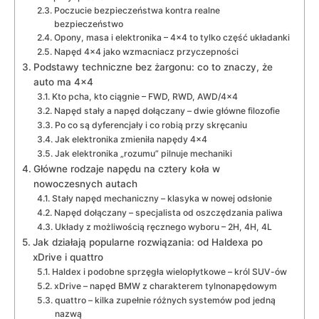
Poczucie bezpieczeństwa kontra realne
bezpieczeństwo
Opony, masa i elektronika – 4×4 to tylko część układanki
Napęd 4×4 jako wzmacniacz przyczepności
Podstawy techniczne bez żargonu: co to znaczy, że
auto ma 4×4
Kto pcha, kto ciągnie – FWD, RWD, AWD/4×4
Napęd stały a napęd dołączany – dwie główne filozofie
Po co są dyferencjały i co robią przy skręcaniu
Jak elektronika zmieniła napędy 4×4
Jak elektronika „rozumu” pilnuje mechaniki
Główne rodzaje napędu na cztery koła w
nowoczesnych autach
Stały napęd mechaniczny – klasyka w nowej odsłonie
Napęd dołączany – specjalista od oszczędzania paliwa
Układy z możliwością ręcznego wyboru – 2H, 4H, 4L
Jak działają popularne rozwiązania: od Haldexa po
xDrive i quattro
Haldex i podobne sprzęgła wielopłytkowe – król SUV-ów
xDrive – napęd BMW z charakterem tylnonapędowym
quattro – kilka zupełnie różnych systemów pod jedną
nazwą