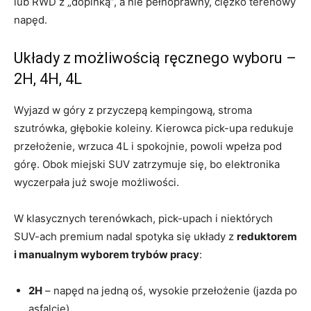
lub RWD z „dopinką”, a nie pełnoprawny, ciężko terenowy
napęd.
Układy z możliwością ręcznego wyboru –
2H, 4H, 4L
Wyjazd w góry z przyczepą kempingową, stroma
szutrówka, głębokie koleiny. Kierowca pick-upa redukuje
przełożenie, wrzuca 4L i spokojnie, powoli wpełza pod
górę. Obok miejski SUV zatrzymuje się, bo elektronika
wyczerpała już swoje możliwości.
W klasycznych terenówkach, pick-upach i niektórych
SUV-ach premium nadal spotyka się układy z
reduktorem
i manualnym wyborem trybów pracy
:
2H
– napęd na jedną oś, wysokie przełożenie (jazda po
asfalcie),