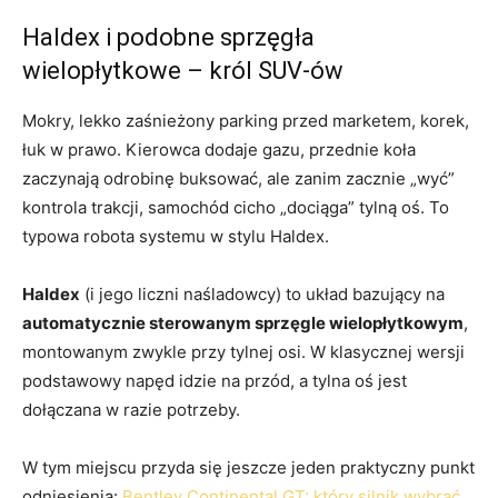
Haldex i podobne sprzęgła
wielopłytkowe – król SUV-ów
Mokry, lekko zaśnieżony parking przed marketem, korek,
łuk w prawo. Kierowca dodaje gazu, przednie koła
zaczynają odrobinę buksować, ale zanim zacznie „wyć”
kontrola trakcji, samochód cicho „dociąga” tylną oś. To
typowa robota systemu w stylu Haldex.
Haldex
(i jego liczni naśladowcy) to układ bazujący na
automatycznie sterowanym sprzęgle wielopłytkowym
,
montowanym zwykle przy tylnej osi. W klasycznej wersji
podstawowy napęd idzie na przód, a tylna oś jest
dołączana w razie potrzeby.
W tym miejscu przyda się jeszcze jeden praktyczny punkt
odniesienia:
Bentley Continental GT: który silnik wybrać,