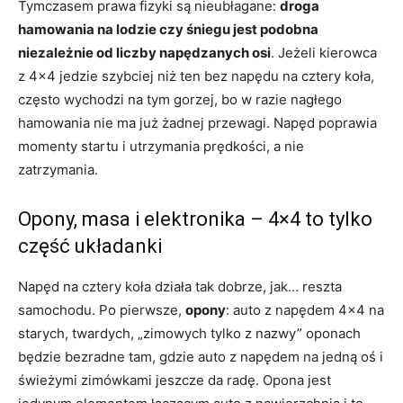
Tymczasem prawa fizyki są nieubłagane:
droga
hamowania na lodzie czy śniegu jest podobna
niezależnie od liczby napędzanych osi
. Jeżeli kierowca
z 4×4 jedzie szybciej niż ten bez napędu na cztery koła,
często wychodzi na tym gorzej, bo w razie nagłego
hamowania nie ma już żadnej przewagi. Napęd poprawia
momenty startu i utrzymania prędkości, a nie
zatrzymania.
Opony, masa i elektronika – 4×4 to tylko
część układanki
Napęd na cztery koła działa tak dobrze, jak… reszta
samochodu. Po pierwsze,
opony
: auto z napędem 4×4 na
starych, twardych, „zimowych tylko z nazwy” oponach
będzie bezradne tam, gdzie auto z napędem na jedną oś i
świeżymi zimówkami jeszcze da radę. Opona jest