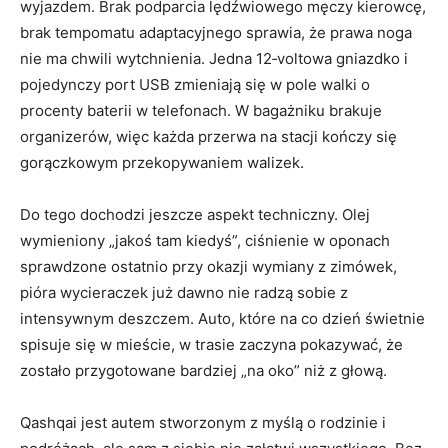
wyjazdem. Brak podparcia lędźwiowego męczy kierowcę,
brak tempomatu adaptacyjnego sprawia, że prawa noga
nie ma chwili wytchnienia. Jedna 12‑voltowa gniazdko i
pojedynczy port USB zmieniają się w pole walki o
procenty baterii w telefonach. W bagażniku brakuje
organizerów, więc każda przerwa na stacji kończy się
gorączkowym przekopywaniem walizek.
Do tego dochodzi jeszcze aspekt techniczny. Olej
wymieniony „jakoś tam kiedyś”, ciśnienie w oponach
sprawdzone ostatnio przy okazji wymiany z zimówek,
pióra wycieraczek już dawno nie radzą sobie z
intensywnym deszczem. Auto, które na co dzień świetnie
spisuje się w mieście, w trasie zaczyna pokazywać, że
zostało przygotowane bardziej „na oko” niż z głową.
Qashqai jest autem stworzonym z myślą o rodzinie i