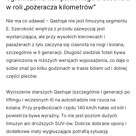
w roli „pożeracza kilometrów”
Nie ma co udawać – Qashqai nie jest limuzyną segmentu
E. Szerokość wnętrza z przodu zazwyczaj jest
wystarczająca, ale przy wysokich kierowcach i
pasażerach z tyłu zaczyna się ciasnota na nogi i kolana,
szczególnie w II generacji. Długość siedzisk foteli bywa
ograniczona w niższych wersjach wyposażenia, co daje o
sobie znać po kilku godzinach w trasie bólem ud i dolnej
części pleców.
Wyciszenie starszych Qashqai (szczególnie I generacji po
liftingu i wczesnych II) na autostradzie nie rzuca na
kolana. Przy prędkościach rzędu 140 km/h hałas od kół i
powietrza bywa wyraźny. To nie jest poziom dużych
limuzyn ani droższych SUV-ów. Dobrze dobrane opony i
dodatkowe maty wygłuszające potrafią sytuację