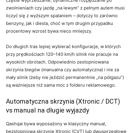
częste wyprzedzanie, dynamiczne rozpędzanie po
zwolnieniach czy jazdę „na lewym” z pełnym autem musi
liczyć się z wyższym spalaniem – dotyczy to zarówno
benzyny, jak i diesla, choć w tym drugim przypadku
procentowy wzrost bywa nieco mniejszy.
Do długich tras lepiej wybierać konfiguracje, w których
przy prędkościach 120–140 km/h silnik nie pracuje na
wysokich obrotach. Odpowiednio zestopniowana
skrzynia biegów (manualna czy automatyczna) i nie za
mały silnik (żeby nie jeździć permanentnie „na półgazu”)
są ważniejsze niż sama moc z folderu reklamowego.
Automatyczna skrzynia (Xtronic / DCT)
vs manual na długie wyjazdy
Qashqai bywa wyposażony w klasyczny manual,
bezstopniową skrzynię Xtronic (CVT) lub dwusprzęgłowe