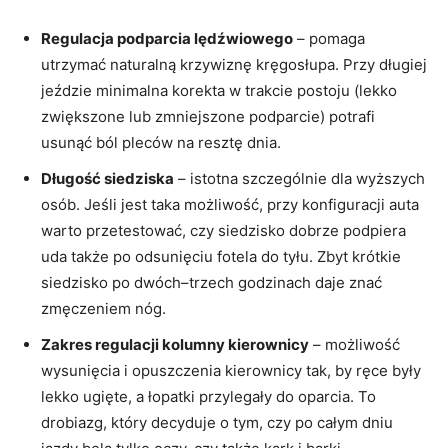
Regulacja podparcia lędźwiowego
– pomaga
utrzymać naturalną krzywiznę kręgosłupa. Przy długiej
jeździe minimalna korekta w trakcie postoju (lekko
zwiększone lub zmniejszone podparcie) potrafi
usunąć ból pleców na resztę dnia.
Długość siedziska
– istotna szczególnie dla wyższych
osób. Jeśli jest taka możliwość, przy konfiguracji auta
warto przetestować, czy siedzisko dobrze podpiera
uda także po odsunięciu fotela do tyłu. Zbyt krótkie
siedzisko po dwóch–trzech godzinach daje znać
zmęczeniem nóg.
Zakres regulacji kolumny kierownicy
– możliwość
wysunięcia i opuszczenia kierownicy tak, by ręce były
lekko ugięte, a łopatki przylegały do oparcia. To
drobiazg, który decyduje o tym, czy po całym dniu