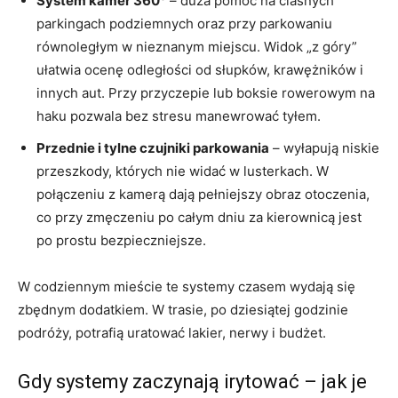
System kamer 360°
– duża pomoc na ciasnych
parkingach podziemnych oraz przy parkowaniu
równoległym w nieznanym miejscu. Widok „z góry”
ułatwia ocenę odległości od słupków, krawężników i
innych aut. Przy przyczepie lub boksie rowerowym na
haku pozwala bez stresu manewrować tyłem.
Przednie i tylne czujniki parkowania
– wyłapują niskie
przeszkody, których nie widać w lusterkach. W
połączeniu z kamerą dają pełniejszy obraz otoczenia,
co przy zmęczeniu po całym dniu za kierownicą jest
po prostu bezpieczniejsze.
W codziennym mieście te systemy czasem wydają się
zbędnym dodatkiem. W trasie, po dziesiątej godzinie
podróży, potrafią uratować lakier, nerwy i budżet.
Gdy systemy zaczynają irytować – jak je