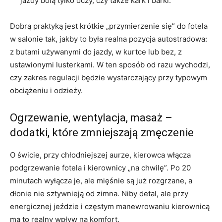
jazdy bolą tylko oczy, czy także kark i barki.
Dobrą praktyką jest krótkie „przymierzenie się” do fotela
w salonie tak, jakby to była realna pozycja autostradowa:
z butami używanymi do jazdy, w kurtce lub bez, z
ustawionymi lusterkami. W ten sposób od razu wychodzi,
czy zakres regulacji będzie wystarczający przy typowym
obciążeniu i odzieży.
Ogrzewanie, wentylacja, masaż –
dodatki, które zmniejszają zmęczenie
O świcie, przy chłodniejszej aurze, kierowca włącza
podgrzewanie fotela i kierownicy „na chwilę”. Po 20
minutach wyłącza je, ale mięśnie są już rozgrzane, a
dłonie nie sztywnieją od zimna. Niby detal, ale przy
energicznej jeździe i częstym manewrowaniu kierownicą
ma to realny wpływ na komfort.