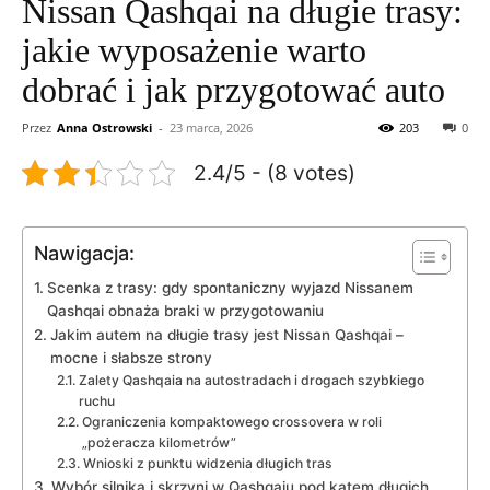
Nissan Qashqai na długie trasy:
jakie wyposażenie warto
dobrać i jak przygotować auto
Przez
Anna Ostrowski
-
23 marca, 2026
203
0
2.4/5 - (8 votes)
Nawigacja:
Scenka z trasy: gdy spontaniczny wyjazd Nissanem
Qashqai obnaża braki w przygotowaniu
Jakim autem na długie trasy jest Nissan Qashqai –
mocne i słabsze strony
Zalety Qashqaia na autostradach i drogach szybkiego
ruchu
Ograniczenia kompaktowego crossovera w roli
„pożeracza kilometrów”
Wnioski z punktu widzenia długich tras
Wybór silnika i skrzyni w Qashqaiu pod kątem długich