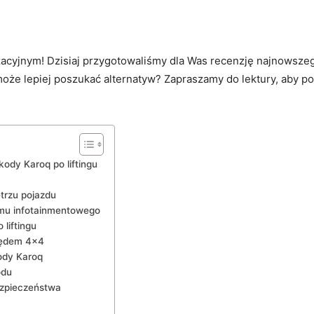
jnym! Dzisiaj‍ przygotowaliśmy dla Was recenzję najnowszego m
e‍ lepiej poszukać alternatyw? Zapraszamy do lektury, aby po
dy⁣ Karoq⁤ po liftingu
trzu‍ pojazdu
mu infotainmentowego
 liftingu
pędem 4×4
ody​ Karoq
odu
ezpieczeństwa