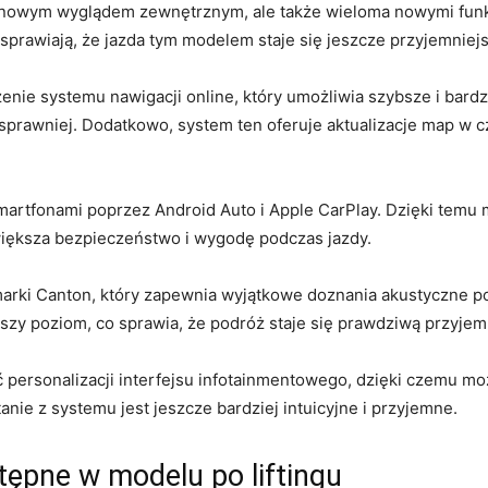
ko nowym wyglądem‌ zewnętrznym, ale także wieloma nowymi fun
sprawiają, że jazda tym modelem staje się ​jeszcze‌ przyjemniej
ie ‍systemu nawigacji online, ‌który umożliwia szybsze​ i bardz
sprawniej. Dodatkowo, ⁢system ten oferuje aktualizacje map w​ c
 smartfonami poprzez Android Auto i Apple CarPlay.​ Dzięki​ temu
zwiększa bezpieczeństwo i wygodę podczas jazdy.
marki Canton, który ‍zapewnia wyjątkowe doznania akustyczne p
zy poziom, co‍ sprawia, ⁢że podróż staje‌ się prawdziwą przyjemn
ć personalizacji interfejsu infotainmentowego, dzięki czemu m
tanie z systemu‍ jest jeszcze bardziej ‌intuicyjne i przyjemne.
pne w ‌modelu ‌po‍ liftingu