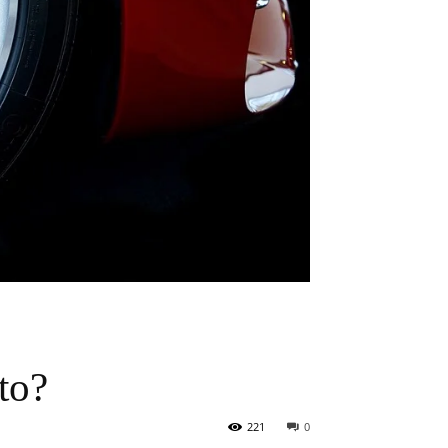
to?
221
0