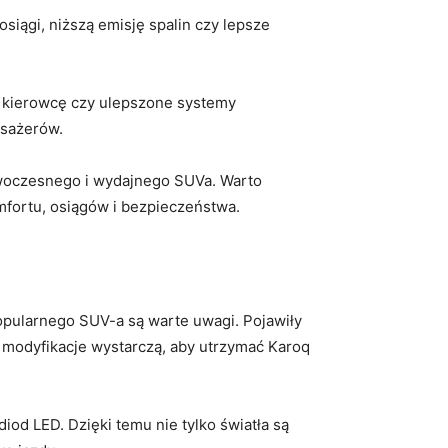
siągi, niższą ⁣emisję spalin czy lepsze
e kierowcę czy ulepszone systemy
asażerów.
owoczesnego i​ wydajnego SUVa. Warto
mfortu,⁢ osiągów i bezpieczeństwa.
ularnego ⁤SUV-a‍ są‍ warte uwagi. Pojawiły
modyfikacje ‍wystarczą, aby‌ utrzymać Karoq
iod LED. Dzięki temu nie tylko światła są