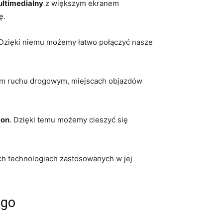
ltimedialny
z większym ekranem
ę.
 Dzięki niemu⁢ możemy⁣ łatwo połączyć⁢ nasze
nym ⁤ruchu drogowym, miejscach objazdów
ton
.⁣ Dzięki temu możemy cieszyć ‌się
ch⁣ technologiach zastosowanych w jej​
ego