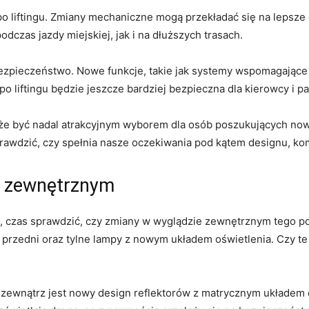
o liftingu. Zmiany mechaniczne mogą przekładać ​się ‌na lepsze o
dczas jazdy ⁤miejskiej, jak​ i na dłuższych trasach.
ezpieczeństwo. Nowe funkcje, takie⁤ jak systemy wspomagając
o liftingu będzie jeszcze bardziej bezpieczna dla kierowcy i p
że być nadal ​atrakcyjnym wyborem​ dla osób poszukujących ‍n
awdzić, czy spełnia nasze‍ oczekiwania ⁤pod kątem designu, ‌ko
 ⁤zewnętrznym
, ‍czas sprawdzić, czy zmiany w wyglądzie zewnętrznym tego pop
 przedni oraz tylne lampy z nowym układem oświetlenia. Czy‌ te 
zewnątrz jest nowy design ⁤reflektorów z‌ matrycznym układem d