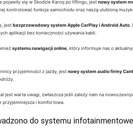
pojawiły się w Skodzie Karoq po liftingu, jest
nowy system mu
iej kontrolować funkcje samochodu oraz naszą ulubioną muzyk
ę, jest
bezprzewodowy system ⁢Apple CarPlay i​ Android Auto
.
ych aplikacji bez konieczności używania ‍kabli.
ównież
systemu nawigacji online
, który informuje nas o aktual
nicy przyjemności z ​jazdy, jest
nowy system audio firmy Can
odróży.
al jest warta ⁤uwagi, zwłaszcza jeśli zależy⁣ nam⁣ na nowoczesny
e przyjemniejsza i⁢ komfortowa.
wadzono do systemu infotainmentow