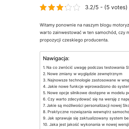
3.2/5 - (5 votes)
Witamy ponownie na naszym blogu motoryzacy
warto zainwestować w ten samochód, czy moż
‌propozycji czeskiego producenta.
Nawigacja:
Na co zwrócić ​uwagę podczas ‍testowania Sko
Nowe zmiany w wyglądzie ⁤zewnętrznym
Najnowsze technologie ​zastosowane‌ w ⁣wnę
Jakie nowe funkcje wprowadzono do syste
Nowe opcje silnikowe dostępne w ‌modelu ‌po‍
Czy warto​ zdecydować się na wersję z na
Jakie są możliwości​ personalizacji nowej ⁢Sk
Praktyczne rozwiązania ​wewnątrz samoch
Jak sprawuje się zaktualizowany system b
Jaka jest jakość‌ wykonania w nowej‍ wersji