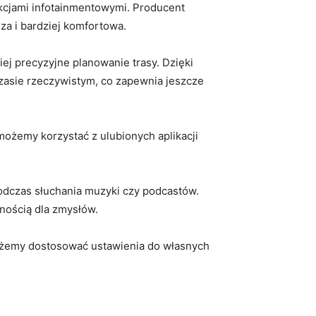
kcjami infotainmentowymi. ⁢Producent
sza i bardziej komfortowa.
iej precyzyjne planowanie trasy. Dzięki
zasie rzeczywistym, ⁤co zapewnia ⁢jeszcze
 możemy korzystać z⁤ ulubionych aplikacji
odczas słuchania muzyki czy podcastów.
ością ​dla ‍zmysłów.
ożemy dostosować ustawienia ‍do własnych