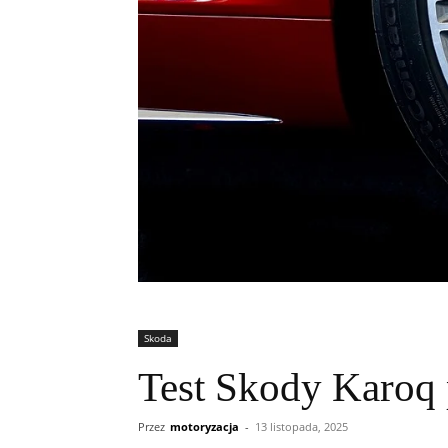
Skoda
Test Skody Karoq p
Przez
motoryzacja
-
13 listopada, 2025