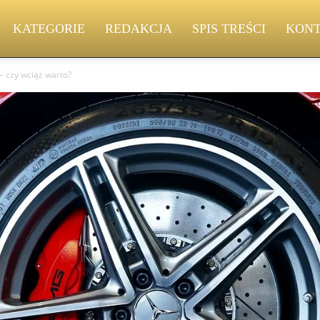
KATEGORIE
REDAKCJA
SPIS TREŚCI
KON
 – czy wciąż warto?