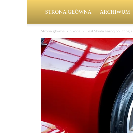
STRONA GŁÓWNA
ARCHIWUM
Strona główna
Skoda
Test Skody Karoq po liftingu