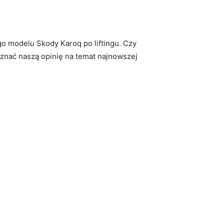
odelu ⁢Skody‍ Karoq​ po liftingu.⁣ Czy
znać naszą opinię na temat​ najnowszej