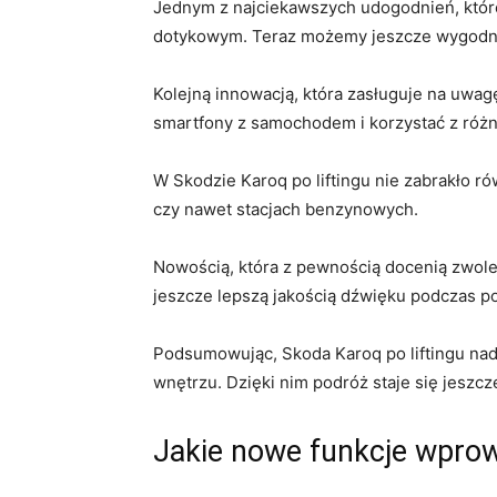
Jednym z najciekawszych udogodnień, które 
dotykowym. Teraz ⁤możemy ​jeszcze wygodn
Kolejną innowacją, ⁤która zasługuje na uwag
smartfony z ‍samochodem ⁣i korzystać z różn
W Skodzie⁤ Karoq po liftingu ⁢nie zabrakło ⁤r
czy ⁤nawet‌ stacjach benzynowych.
Nowością, która‍ z pewnością docenią zwolen
⁣jeszcze lepszą jakością dźwięku podczas p
Podsumowując, Skoda⁤ Karoq po​ liftingu nad
wnętrzu. Dzięki nim podróż staje się jeszcz
Jakie nowe funkcje wpro