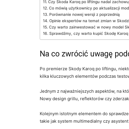
Czy Skoda⁢ Karoq‌ po liftingu nadal⁢ zachow
Co mówią użytkownicy po aktualizacji mod
Porównanie nowej wersji z poprzednią
Opinie ekspertów⁤ na temat zmian w Skodzie
Czy warto⁢ zainwestować⁣ w nowy model Sk
Sprawdźmy, czy ‌warto ‌kupić‌ Skodę ‍Karoq 
Na co zwrócić ​uwagę podcz
Po ⁣premierze Skody Karoq‌ po liftingu,‍ ni
kilka kluczowych ⁣elementów podczas testo
Jednym ‍z ‍najważniejszych aspektów, na kt
Nowy design grillu, reflektorów czy zderza
Kolejnym istotnym elementem do ‌sprawdzeni
takie​ jak system multimedialny czy asysten