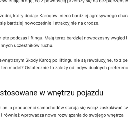
rozświetlają⁣ drogę, co z pewnością przełoży się na bezpieczeńst
⁣ przedni, który ​dodaje Karoqowi nieco bardziej agresywnego char
 się bardziej nowocześnie i atrakcyjnie na drodze.
ięte podczas liftingu.‌ Mają teraz bardziej nowoczesny wygląd 
innych uczestników ruchu.
nętrznym Skody ​Karoq po ‌liftingu nie są rewolucyjne, ‍to z pew
ten model? Ostatecznie to zależy od indywidualnych preferencji
stosowane‌ w ⁣wnętrzu‍ pojazdu
 zmian, ​a producenci samochodów starają⁤ się wciąż zaskakiwać 
le⁢ i również wprowadza nowe‌ rozwiązania do swojego⁢ wnętrza.