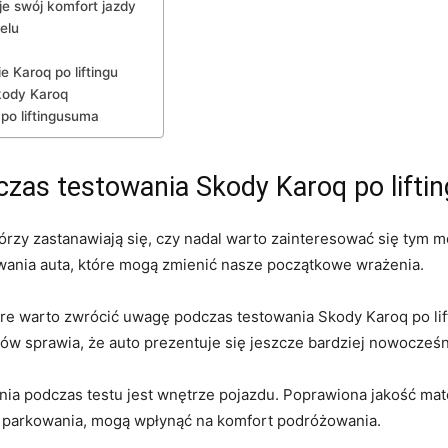
uje swój komfort jazdy
elu
 Karoq ⁢po liftingu
ody ⁣Karoq
po‍ liftingusuma
as ‍testowania Skody⁣ Karoq⁤ po lifti
ektórzy zastanawiają się, ‍czy nadal warto zainteresować się ty
wania auta, ⁣które mogą zmienić nasze początkowe wrażenia.
óre warto zwrócić uwagę podczas ⁢testowania Skody Karoq po lif
ków sprawia, że auto prezentuje się jeszcze bardziej nowocześn
a podczas testu jest ⁣wnętrze pojazdu. Poprawiona ‌jakość mate
t parkowania,​ mogą wpłynąć na​ komfort podróżowania.