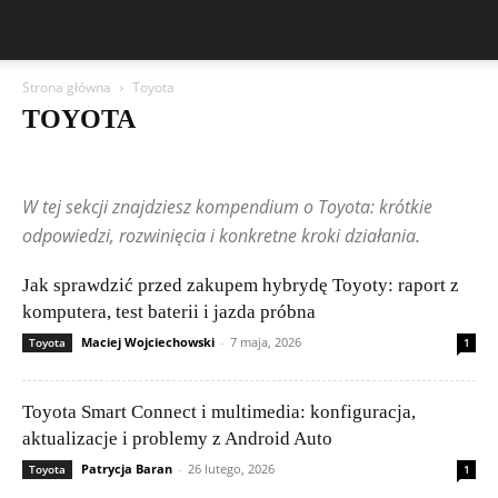
Strona główna
Toyota
TOYOTA
Aston Martin
Bentley
BMW
BYD
Cadillac
Changan
Chevrolet
Citroën
Dacia
Ferrari
Fiat
Ford
Geely
W tej sekcji znajdziesz kompendium o Toyota: krótkie
Honda
Hyundai
Jeep
Kia
Lamborghini
Lexus
Maserati
Mazda
Mercedes-Benz
Mitsubishi
Nissan
Peugeot
odpowiedzi, rozwinięcia i konkretne kroki działania.
Porsche
Publikacje czytelników
Renault
Rolls-Royce
Skoda
Subaru
Suzuki
Tesla
Toyota
Volkswagen (VW)
Volvo
Jak sprawdzić przed zakupem hybrydę Toyoty: raport z
komputera, test baterii i jazda próbna
Maciej Wojciechowski
-
7 maja, 2026
Toyota
1
Toyota Smart Connect i multimedia: konfiguracja,
aktualizacje i problemy z Android Auto
Patrycja Baran
-
26 lutego, 2026
Toyota
1