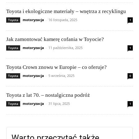
Toyota i ekologiczne materiały – wnętrza z recyklingu
motoryzacja
-
16 listopada, 2025
Toyota
1
Jak zamontować kamerę cofania w Toyocie?
motoryzacja
-
11 października, 2025
Toyota
1
Toyota Crown znowu w Europie – co oferuje?
motoryzacja
-
5 września, 2025
Toyota
0
Toyota z lat 70. – nostalgiczna podróż
motoryzacja
-
31 lipca, 2025
Toyota
1
Warto przeczytać także