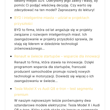
idealny miejski SUV. Odkryliśmy jego zalety i wady, by
pomóc Ci podjąć właściwą decyzję. Czy warto się
zdecydować na ten model? Zapraszamy do lektury!
BYD i inteligentne miasta – udział w projektach
przyszłości
BYD to firma, która od lat angażuje się w projekty
związane z rozwojem inteligentnych miast. Ich
zaangażowanie w projekty przyszłości sprawia, że
stają się liderem w dziedzinie technologii
zrównoważonego…
Renault w świecie startupów – wsparcie dla innowacji
Renault to firma, która stawia na innowacje. Dzięki
programom wsparcia dla startupów, francuski
producent samochodów promuje rozwój nowych
technologii w motoryzacji. Dowiedz się więcej o ich
zaangażowaniu w świecie…
Tesla Model X vs Audi Q8 e-tron – test segmentu
premium
W naszym najnowszym teście porównujemy dwa
sztandarowe modele elektryczne: Tesla Model X i Audi
Q8 e-tron. Który z nich okaże się lepszy w segmencie