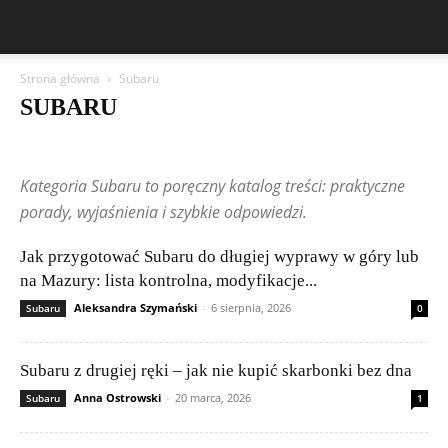
Strona główna
Subaru
SUBARU
Aston Martin
Bentley
BMW
BYD
Cadillac
Changan
Chevrolet
Citroën
Dacia
Ferrari
Fiat
Ford
Geely
Kategoria Subaru to poręczny katalog treści: praktyczne
Honda
Hyundai
Jeep
Kia
Lamborghini
Lexus
Maserati
Mazda
Mercedes-Benz
Mitsubishi
Nissan
Peugeot
porady, wyjaśnienia i szybkie odpowiedzi.
Porsche
Publikacje czytelników
Renault
Rolls-Royce
Skoda
Subaru
Suzuki
Tesla
Toyota
Volkswagen (VW)
Volvo
Jak przygotować Subaru do długiej wyprawy w góry lub
na Mazury: lista kontrolna, modyfikacje...
Aleksandra Szymański
-
6 sierpnia, 2026
Subaru
0
Subaru z drugiej ręki – jak nie kupić skarbonki bez dna
Anna Ostrowski
-
20 marca, 2026
Subaru
1