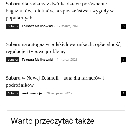
Subaru dla rodziny z dwójką dzieci: porównanie
bagażników, fotelików, bezpieczeństwa i wygody w
popularnych...
Tomasz Malinowski
-
12 marca, 2026
Subaru
0
Subaru na autogaz w polskich warunkach: opłacalność,
regulacje i typowe problemy
Tomasz Malinowski
-
1 marca, 2026
Subaru
1
Subaru w Nowej Zelandii – auta dla farmerów i
podróżników
motoryzacja
-
28 sierpnia, 2025
Subaru
1
Warto przeczytać także