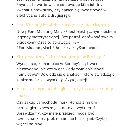
Enyaqa, to warto wziąć pod uwagę kilka istotnych
kwestii. Sprawdźmy, czy opłaca się inwestować w
elektryczne auto z drugiej ręki!
Ford Mustang Mach-E – Elektryczny duch legendy
Nowy Ford Mustang Mach-E jest elektrycznym duchem
legendy motoryzacyjnej. Czy potrafi dorównać swoim
przodkom? Czas to sprawdzić! 🚗⚡
#FordMustangMachE #elektrycznySamochód
Kiedy wymieniać klocki hamulcowe w Bentley’u?
Wydaje się, że hamulce w Bentley’u są trwałe i
niezawodne, ale czy wiesz kiedy wymienić klocki
hamulcowe? Dowiedz się o znakach, które świadczą o
konieczności ich wymiany. Czytaj dalej!
Honda z małym przebiegiem – czy to zawsze dobry
znak?
Czy zakup samochodu marki Honda z niskim
przebiegiem zawsze jest dobrym wyborem?
Sprawdzamy, czy małe przebiegi mogą być
równoznaczne z problemami technicznymi. Czytaj
więcej na blogu!