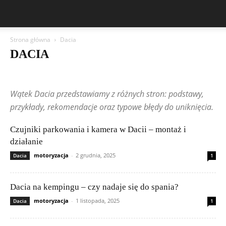
Strona główna
Dacia
DACIA
Aston Martin
Bentley
BMW
BYD
Cadillac
Changan
Chevrolet
Citroën
Dacia
Ferrari
Fiat
Ford
Geely
Wątek Dacia przedstawiamy z różnych stron: podstawy,
Honda
Hyundai
Jeep
Kia
Lamborghini
Lexus
Maserati
Mazda
Mercedes-Benz
Mitsubishi
Nissan
Peugeot
przykłady, rekomendacje oraz typowe błędy do uniknięcia.
Porsche
Publikacje czytelników
Renault
Rolls-Royce
Skoda
Subaru
Suzuki
Tesla
Toyota
Volkswagen (VW)
Volvo
Czujniki parkowania i kamera w Dacii – montaż i
działanie
motoryzacja
-
2 grudnia, 2025
Dacia
1
Dacia na kempingu – czy nadaje się do spania?
motoryzacja
-
1 listopada, 2025
Dacia
1