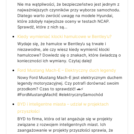
Nie ma wątpliwości, że bezpieczeństwo jest jednym z
najważniejszych czynników przy wyborze samochodu.
Dlatego warto zwrócić uwagę na modele Hyundai,
które zdobyły najwyższe oceny w testach NCAP.
Sprawdź, które z nich są…
Kiedy wymieniać klocki hamulcowe w Bentley’u?
Wydaje się, że hamulce w Bentley’u są trwałe i
niezawodne, ale czy wiesz kiedy wymienić klocki
hamulcowe? Dowiedz się o znakach, które świadczą o
konieczności ich wymiany. Czytaj dalej!
Ford Mustang Mach-E – Elektryczny duch legendy
Nowy Ford Mustang Mach-E jest elektrycznym duchem
legendy motoryzacyjnej. Czy potrafi dorównać swoim
przodkom? Czas to sprawdzić! 🚗⚡
#FordMustangMachE #elektrycznySamochód
BYD i inteligentne miasta – udział w projektach
przyszłości
BYD to firma, która od lat angażuje się w projekty
związane z rozwojem inteligentnych miast. Ich
zaangażowanie w projekty przyszłości sprawia, że