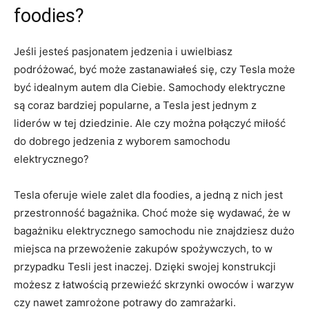
foodies?
Jeśli⁤ jesteś pasjonatem jedzenia i​ uwielbiasz
podróżować, być ‍może zastanawiałeś ​się, czy Tesla może
⁤być idealnym autem dla Ciebie. Samochody⁣ elektryczne⁣
są coraz bardziej popularne,⁣ a Tesla jest jednym z
⁢liderów w tej dziedzinie. Ale czy ‌można połączyć miłość
do dobrego jedzenia z wyborem samochodu
‍elektrycznego?
Tesla​ oferuje wiele‌ zalet dla⁢ foodies, a jedną z nich jest
przestronność bagażnika. Choć ⁣może się wydawać, że⁣ w
bagażniku⁤ elektrycznego⁢ samochodu nie znajdziesz ⁣dużo​
miejsca ⁤na przewożenie zakupów spożywczych, ‌to w ​
przypadku Tesli jest‌ inaczej. ‌Dzięki swojej ⁢konstrukcji
możesz z łatwością⁢ przewieźć ⁢skrzynki owoców i warzyw
czy nawet ⁢zamrożone potrawy do ⁢zamrażarki.