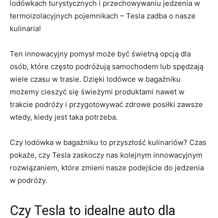
lodówkach ‍turystycznych i przechowywaniu jedzenia w
termoizolacyjnych pojemnikach – Tesla zadba‍ o nasze
kulinaria!
Ten‍ innowacyjny pomysł może ⁢być ​świetną⁢ opcją dla
osób, ‍które często podróżują samochodem lub spędzają
wiele czasu⁤ w trasie. Dzięki lodówce w​ bagażniku
możemy cieszyć ‍się świeżymi⁢ produktami ⁢nawet‌ w​
trakcie podróży ‌i przygotowywać zdrowe posiłki‌ zawsze⁣
wtedy,‍ kiedy jest taka‌ potrzeba.
Czy lodówka ​w bagażniku to przyszłość kulinariów? ⁣Czas
pokaże, czy⁤ Tesla zaskoczy⁢ nas​ kolejnym⁢ innowacyjnym
rozwiązaniem, które zmieni nasze podejście do jedzenia
w podróży.
Czy Tesla to idealne ​auto dla