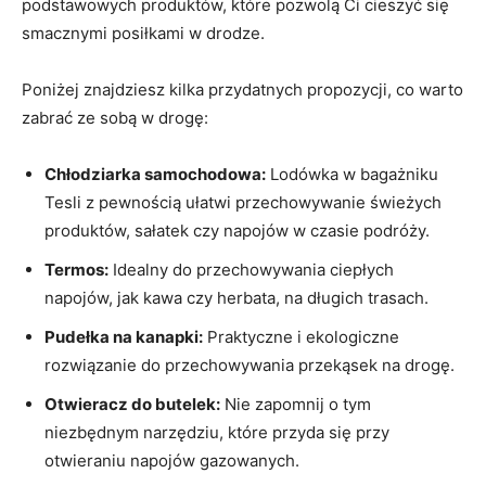
podstawowych produktów, które pozwolą Ci cieszyć się
smacznymi posiłkami ⁢w drodze.
Poniżej‍ znajdziesz ⁢kilka przydatnych propozycji, co warto
zabrać⁤ ze sobą w drogę:
Chłodziarka samochodowa:
Lodówka w bagażniku
Tesli ⁣z ⁤pewnością⁤ ułatwi⁤ przechowywanie świeżych
produktów, sałatek czy ⁣napojów⁣ w⁤ czasie podróży.
Termos:
⁢Idealny do​ przechowywania ciepłych
napojów, jak kawa czy herbata, ⁤na długich trasach.
Pudełka na kanapki:
Praktyczne⁣ i ekologiczne
rozwiązanie do‍ przechowywania przekąsek⁣ na drogę.
Otwieracz ‌do butelek:
Nie zapomnij ‌o‍ tym
niezbędnym⁤ narzędziu, które‍ przyda się przy
otwieraniu napojów gazowanych.