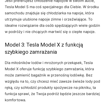
Jeśli preferujesz​ chłodzenie napojów w ​swoim aucie,
Tesla Model S ma coś ‍specjalnego dla Ciebie. ‍W środku‌
samochodu ⁤znajduje​ się chłodziarka⁣ na napoje, ‍która‌
utrzymuje⁢ ulubione napoje zimne i orzeźwiające. To​
idealne ⁢rozwiązanie dla osób spędzających wiele godzin⁣
w podróży ‍i nie chcących martwić się o ciepłe napoje.
Model 3: Tesla‍ Model X z funkcją
‍szybkiego‍ zamrażania
Dla ⁢miłośników lodów i ‍mrożonych przekąsek, Tesla
Model X oferuje funkcję szybkiego zamrażania, ⁤która‍
może zamienić bagażnik w⁢ przenośną lodówkę. Bez
względu na to,‌ czy chcesz⁣ mieć zawsze świeże lody pod
ręką, czy ‍schłodzić‍ produkty spożywcze na pikniku, ta
funkcja sprawi, że Twoja podróż będzie jeszcze bardziej
‌komfortowa.