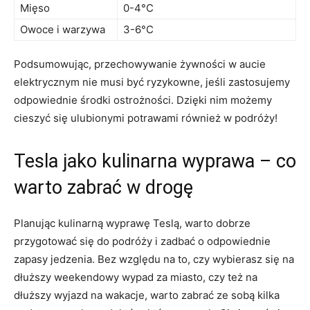
Mięso
0-4°C
Owoce i⁢ warzywa
3-6°C
Podsumowując,⁣ przechowywanie⁤ żywności w aucie
elektrycznym nie musi ⁣być ryzykowne,‍ jeśli‌ zastosujemy
odpowiednie środki ostrożności. Dzięki nim możemy
cieszyć się ulubionymi potrawami⁤ również‍ w podróży!
Tesla ​jako kulinarna wyprawa – co
warto zabrać w​ drogę
Planując kulinarną ‍wyprawę ⁣Teslą, warto dobrze
przygotować się do⁢ podróży i zadbać‍ o odpowiednie
zapasy jedzenia. Bez względu na to, czy​ wybierasz się na‌
dłuższy‍ weekendowy wypad za miasto, czy też⁤ na
dłuższy wyjazd na wakacje,‌ warto zabrać ‍ze ⁤sobą kilka