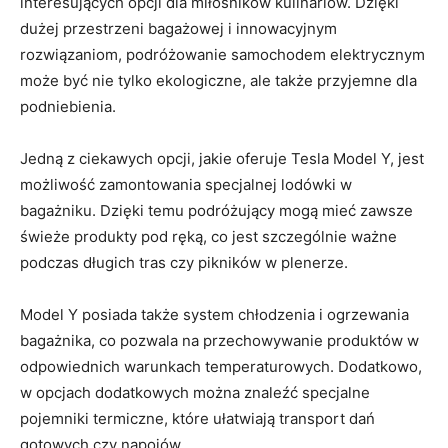
⁢interesujących opcji dla miłośników kulinariów.‍ Dzięki
dużej ⁣przestrzeni‌ bagażowej i innowacyjnym
rozwiązaniom, podróżowanie ⁣samochodem elektrycznym
może być nie ⁤tylko ekologiczne, ale także przyjemne dla
podniebienia.
Jedną z ciekawych opcji, jakie oferuje Tesla Model Y, jest
możliwość zamontowania​ specjalnej lodówki w
bagażniku. ⁤Dzięki temu podróżujący mogą mieć zawsze
świeże ​produkty pod ręką,⁣ co jest⁢ szczególnie ważne
podczas ​długich tras czy pikników w plenerze.
Model Y posiada także system​ chłodzenia‌ i ogrzewania
bagażnika,⁤ co‌ pozwala​ na przechowywanie⁣ produktów w
‍odpowiednich warunkach temperaturowych. ⁤Dodatkowo,
w opcjach dodatkowych można znaleźć specjalne‌
pojemniki termiczne, które ułatwiają transport dań
gotowych czy napojów.