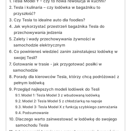
Tesla Model Y – ⁣czy ⁣to nowa ‍rewolucja w kuchni?
Tesla i ⁤kulinaria‌ – czy lodówka w bagażniku to
przyszłość?
Czy Tesla to idealne ​auto dla foodies?
Jak wykorzystać przestrzeń‍ bagażnika⁤ Tesla do
przechowywania ⁤jedzenia
Zalety i ​wady przechowywania żywności w ​
samochodzie elektrycznym
Co powinieneś⁢ wiedzieć zanim zainstalujesz‌ lodówkę w‍
swojej Tesli?
Gotowanie w trasie ‌- jak przygotować posiłki w
samochodzie
Porady dla kierowców Tesla,​ którzy chcą podróżować z
⁢pełnym lodówką
Przegląd najlepszych modeli ⁤lodówek do‍ Tesli
Model⁢ 1:⁢ Tesla Model 3 ⁢z wbudowaną‍ lodówką
Model 2: Tesla Model S z chłodziarką na napoje
Model 3: Tesla‍ Model X z funkcją ‍szybkiego‍ zamrażania
Podsumowanie
Dlaczego warto zainwestować w​ lodówkę do swojego
samochodu ⁢Tesla